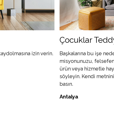
Çocuklar Teddy
 kaydolmasına izin verin.
Başkalarına bu işe nede
misyonunuzu, felsefeniz
ürün veya hizmetle haya
söyleyin. Kendi metniniz
basın.
Antalya