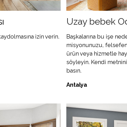
ı
Uzay bebek O
 kaydolmasına izin verin.
Başkalarına bu işe nede
misyonunuzu, felsefeniz
ürün veya hizmetle haya
söyleyin. Kendi metniniz
basın.
Antalya